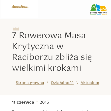
7 Rowerowa Masa
Krytyczna w
Raciborzu zbliża się
wielkimi krokami
/
/
Strona główna
Działalność
Aktualności
11 czerwca
2015
7 Rowerowa Masa Krytyc