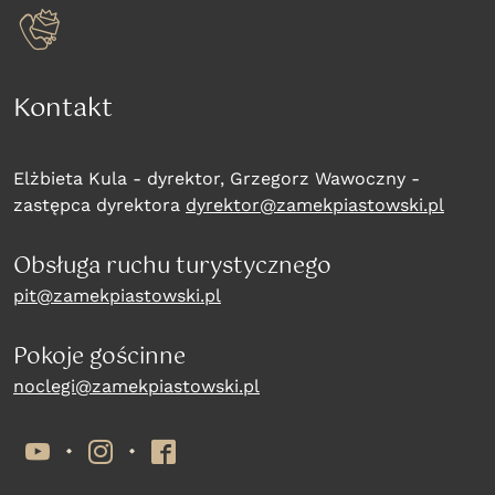
Kontakt
Elżbieta Kula - dyrektor, Grzegorz Wawoczny -
zastępca dyrektora
dyrektor@zamekpiastowski.pl
Obsługa ruchu turystycznego
pit@zamekpiastowski.pl
Pokoje gościnne
noclegi@zamekpiastowski.pl
YouTube
Instagram
Facebook