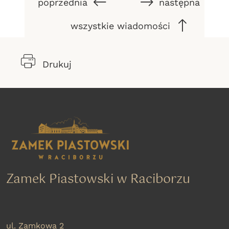
poprzednia
następna
wszystkie wiadomości
Drukuj
Zamek Piastowski w Raciborzu
ul. Zamkowa 2