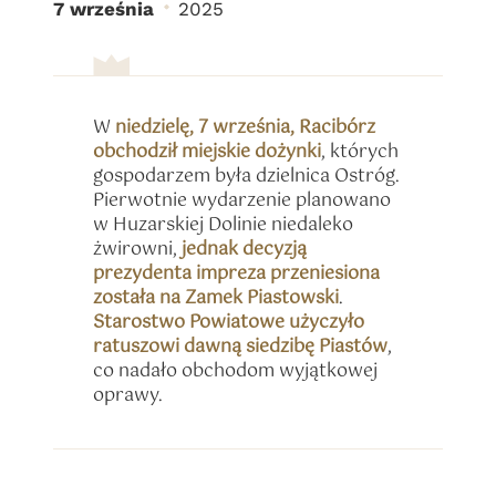
7 września
2025
Miejskie dożynki Racib
W
niedzielę, 7 września, Racibórz
obchodził miejskie dożynki
, których
gospodarzem była dzielnica Ostróg.
Pierwotnie wydarzenie planowano
w Huzarskiej Dolinie niedaleko
żwirowni,
jednak decyzją
prezydenta impreza przeniesiona
została na Zamek Piastowski
.
Starostwo Powiatowe użyczyło
ratuszowi dawną siedzibę Piastów
,
co nadało obchodom wyjątkowej
oprawy.