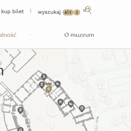
|
kup bilet
wyszukaj
Alt
2
alność
O muzeum
m