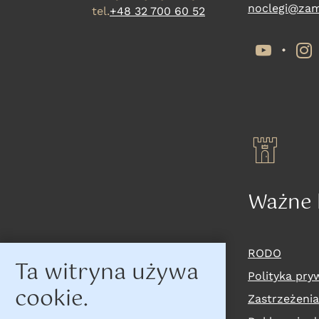
noclegi@zam
tel.
+48 32 700 60 52
YouTub
I
Ważne l
RODO
Ta witryna używa
Polityka pry
cookie.
Zastrzeżeni