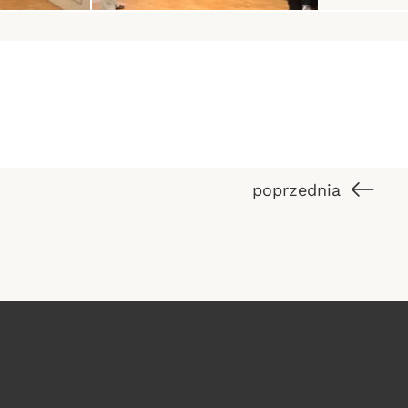
nk do artykułu
poprzednia