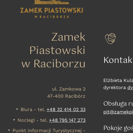
Zamek
Piastowski
Kontak
w Raciborzu
Elżbieta Kul
dyrektora
dy
ul. Zamkowa 2
47-400 Racibórz
Obsługa r
Biura - tel.
+48 32 414 02 33
pit@zamekpi
Noclegi - tel.
+48 795 147 273
Pokoje go
Punkt Informacji Turystycznej -