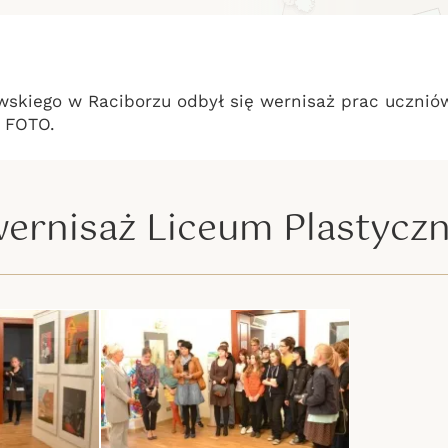
się wernisaż Liceu
wskiego w Raciborzu odbył się wernisaż prac ucznió
i FOTO.
ernisaż Liceum Plastyczne