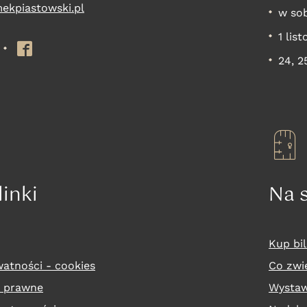
ekpiastowski.pl
w sob
1 lis
e
nstagram
Facebook
24, 2
inki
Na 
Kup bil
watności - cookies
Co zwi
a prawne
Wysta