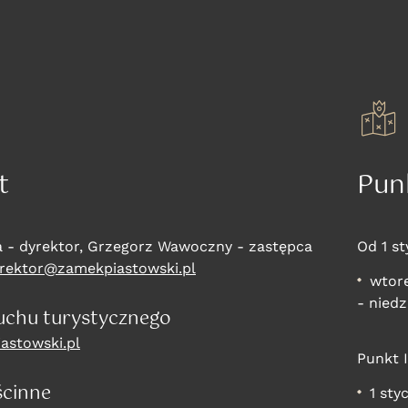
t
Pun
a - dyrektor, Grzegorz Wawoczny - zastępca
Od 1 st
rektor@zamekpiastowski.pl
wtore
- niedz
uchu turystycznego
astowski.pl
Punkt 
ścinne
1 sty