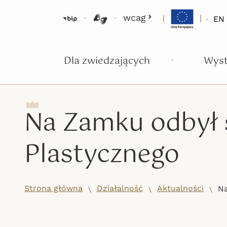
wcag
|
|
EN
BIP
Tłumacz języka migowego
Dla zwiedzających
Wys
Na Zamku odbył 
Plastycznego
Strona główna
Działalność
Aktualności
/
/
Na