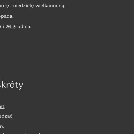
otę i niedzielę wielkanocną,
topada,
5 i 26 grudnia.
skróty
et
edzać
wy