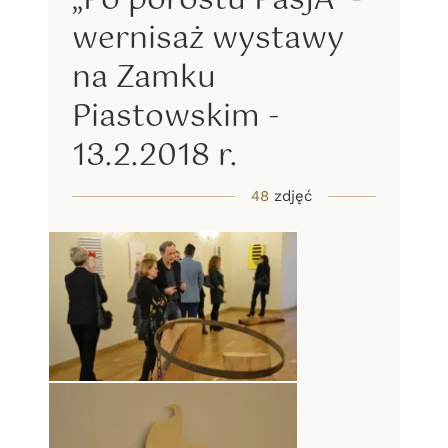
„Po porostu PasJA” -
wernisaż wystawy
na Zamku
Piastowskim -
13.2.2018 r.
48
zdjęć