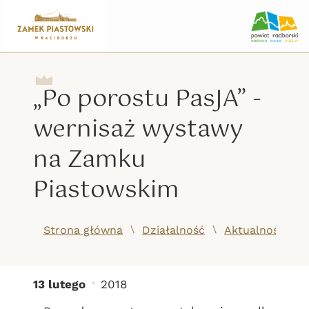
„Po porostu PasJA” -
wernisaż wystawy
na Zamku
Piastowskim
/
/
Strona główna
Działalność
Aktualności
13 lutego
2018
„Po porostu PasJA” - w