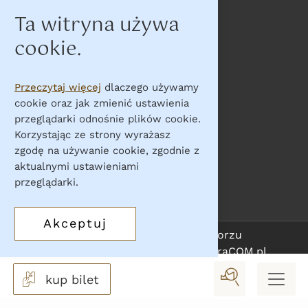
Ta witryna używa
Na skróty
cookie.
Przeczytaj więcej
dlaczego używamy
Kup bilet
cookie oraz jak zmienić ustawienia
Co zwiedzać
przeglądarki odnośnie plików cookie.
Wystawy
Korzystając ze strony wyrażasz
zgodę na używanie cookie, zgodnie z
Nadchodzące wydarzenia
aktualnymi ustawieniami
Oferta komercyjna
przeglądarki.
Akceptuj
Copyright © Zamek Piastowski w Raciborzu
Projekt i wykonanie:
IntraCOM.pl
kup bilet