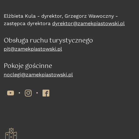
Elżbieta Kula - dyrektor, Grzegorz Wawoczny -
zastępca dyrektora
dyrektor@zamekpiastowski.pl
Obsługa ruchu turystycznego
pit@zamekpiastowski.pl
Pokoje gościnne
noclegi@zamekpiastowski.pl
YouTube
Instagram
Facebook