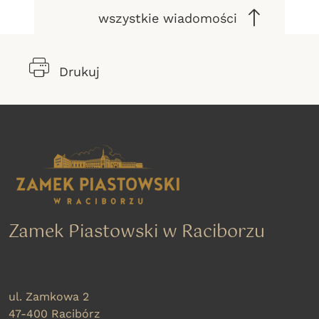
wszystkie wiadomości
Drukuj
Zamek Piastowski w Raciborzu
ul. Zamkowa 2
47-400 Racibórz