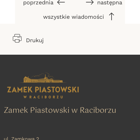
poprzednia
następna
wszystkie wiadomości
Drukuj
Zamek Piastowski w Raciborzu
ul. Zamkowa 2