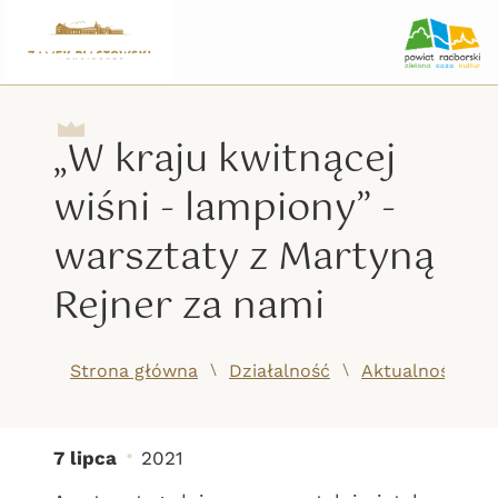
„W kraju kwitnącej
wiśni - lampiony” -
warsztaty z Martyną
Rejner za nami
/
/
Strona główna
Działalność
Aktualności
7 lipca
2021
„W kraju kwitnącej wiśn