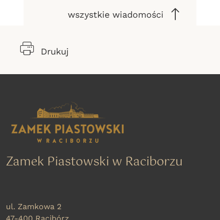
wszystkie wiadomości
Drukuj
Zamek Piastowski w Raciborzu
ul. Zamkowa 2
47-400 Racibórz