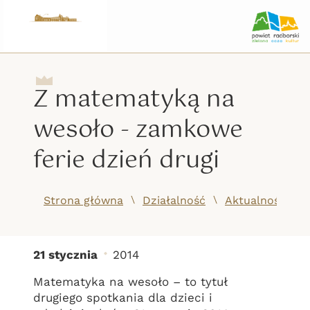
Z matematyką na
wesoło - zamkowe
ferie dzień drugi
/
/
Strona główna
Działalność
Aktualności
21 stycznia
2014
Z matematyką na wesoło
Matematyka na wesoło – to tytuł
drugiego spotkania dla dzieci i