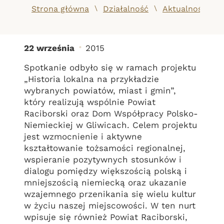
/
/
Strona główna
Działalność
Aktualności
22 września
2015
Życie i działalność ks. 
Spotkanie odbyło się w ramach projektu
„Historia lokalna na przykładzie
wybranych powiatów, miast i gmin”,
który realizują wspólnie Powiat
Raciborski oraz Dom Współpracy Polsko-
Niemieckiej w Gliwicach. Celem projektu
jest wzmocnienie i aktywne
kształtowanie tożsamości regionalnej,
wspieranie pozytywnych stosunków i
dialogu pomiędzy większością polską i
mniejszością niemiecką oraz ukazanie
wzajemnego przenikania się wielu kultur
w życiu naszej miejscowości. W ten nurt
wpisuje się również Powiat Raciborski,