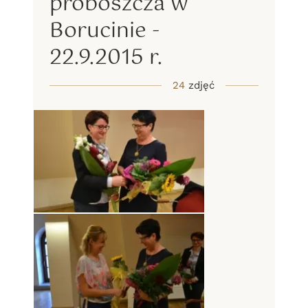
proboszcza w
Borucinie -
22.9.2015 r.
24
zdjęć