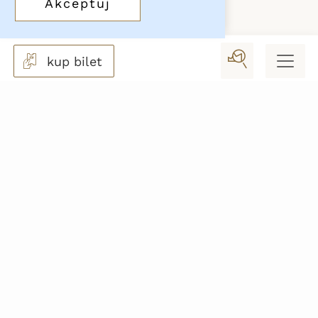
Akceptuj
Drukuj
kup bilet
Zamek Piastowski w Raciborzu
ul. Zamkowa 2
47-400 Racibórz
Biura - tel.
+48 32 414 02 33
Noclegi - tel.
+48 795 147 273